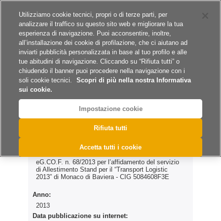
Siti del gruppo
Lavora con noi
Utilizziamo cookie tecnici, propri o di terze parti, per
analizzare il traffico su questo sito web e migliorare la tua
esperienza di navigazione. Puoi acconsentire, inoltre,
all’installazione dei cookie di profilazione, che ci aiutano ad
inviarti pubblicità personalizzata in base al tuo profilo e alle
tue abitudini di navigazione. Cliccando su “Rifiuta tutti” o
A
A
A
chiudendo il banner puoi procedere nella navigazione con i
soli cookie tecnici.
Scopri di più nella nostra Informativa
sui cookie.
Impostazione cookie
>
>
>
Home
Archivio Esiti
Servizi
eG.CO.F. n. 68/2013
Rifiuta tutti
eG.CO.F. n. 68/2013
Accetta tutti i cookie
eG.CO.F. n. 68/2013 per l’affidamento del servizio
di Allestimento Stand per il “Transport Logistic
2013” di Monaco di Baviera - CIG 5084608F3E
Anno:
2013
Data pubblicazione su internet: