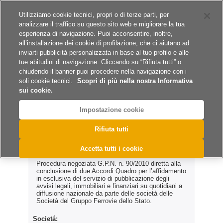
Siti del gruppo
Lavora con noi
Utilizziamo cookie tecnici, propri o di terze parti, per
analizzare il traffico su questo sito web e migliorare la tua
esperienza di navigazione. Puoi acconsentire, inoltre,
all’installazione dei cookie di profilazione, che ci aiutano ad
inviarti pubblicità personalizzata in base al tuo profilo e alle
tue abitudini di navigazione. Cliccando su “Rifiuta tutti” o
A
A
A
chiudendo il banner puoi procedere nella navigazione con i
soli cookie tecnici.
Scopri di più nella nostra Informativa
sui cookie.
Impostazione cookie
>
>
>
Home
Archivio Esiti
Servizi
GPN n. 90/2010
Rifiuta tutti
GPN n. 90/2010
Accetta tutti i cookie
Procedura negoziata G.P.N. n. 90/2010 diretta alla
conclusione di due Accordi Quadro per l’affidamento
in esclusiva del servizio di pubblicazione degli
avvisi legali, immobiliari e finanziari su quotidiani a
diffusione nazionale da parte delle società delle
Società del Gruppo Ferrovie dello Stato.
Societá: