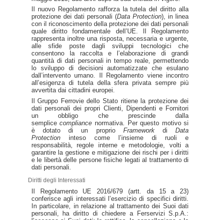
Il nuovo Regolamento rafforza la tutela del diritto alla
protezione dei dati personali (
Data Protection
), in linea
con il riconoscimento della protezione dei dati personali
quale diritto fondamentale dell’UE. Il Regolamento
rappresenta inoltre una risposta, necessaria e urgente,
alle sfide poste dagli sviluppi tecnologici che
consentono la raccolta e l’elaborazione di grandi
quantità di dati personali in tempo reale, permettendo
lo sviluppo di decisioni automatizzate che esulano
dall’intervento umano. Il Regolamento viene incontro
all’esigenza di tutela della sfera privata sempre più
avvertita dai cittadini europei.
Il Gruppo Ferrovie dello Stato ritiene la protezione dei
dati personali dei propri Clienti, Dipendenti e Fornitori
un obbligo che prescinde dalla
semplice
compliance
normativa. Per questo motivo si
è dotato di un proprio
Framework
di
Data
Protection
inteso come l’insieme di ruoli e
responsabilità, regole interne e metodologie, volti a
garantire la gestione e mitigazione dei rischi per i diritti
e le libertà delle persone fisiche legati al trattamento di
dati personali.
Diritti degli Interessati
Il Regolamento UE 2016/679 (artt. da 15 a 23)
conferisce agli interessati l’esercizio di specifici diritti.
In particolare, in relazione al trattamento dei Suoi dati
personali, ha diritto di chiedere a Ferservizi S.p.A.: