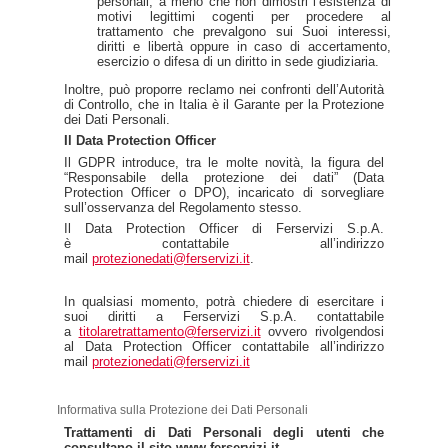
personali, a meno che non dimostri l’esistenza di
motivi legittimi cogenti per procedere al
trattamento che prevalgono sui Suoi interessi,
diritti e libertà oppure in caso di accertamento,
esercizio o difesa di un diritto in sede giudiziaria.
Inoltre, può proporre reclamo nei confronti dell’Autorità
di Controllo, che in Italia è il Garante per la Protezione
dei Dati Personali.
Il Data Protection Officer
Il GDPR introduce, tra le molte novità, la figura del
“Responsabile della protezione dei dati” (Data
Protection Officer o DPO), incaricato di sorvegliare
sull’osservanza del Regolamento stesso.
Il Data Protection Officer di Ferservizi S.p.A.
è contattabile all’indirizzo
mail
protezionedati@ferservizi.it
.
In qualsiasi momento, potrà chiedere di esercitare i
suoi diritti a Ferservizi S.p.A. contattabile
a
titolaretrattamento@ferservizi.it
ovvero rivolgendosi
al Data Protection Officer contattabile all’indirizzo
mail
protezionedati@ferservizi.it
Informativa sulla Protezione dei Dati Personali
Trattamenti di Dati Personali degli utenti che
consultano il sito www.ferservizi.it