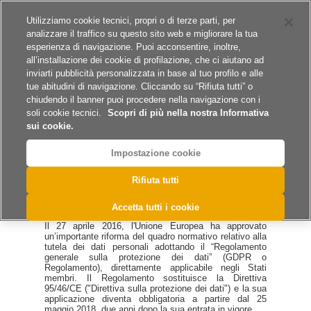
Siti del gruppo
Lavora con noi
Utilizziamo cookie tecnici, propri o di terze parti, per
analizzare il traffico su questo sito web e migliorare la tua
esperienza di navigazione. Puoi acconsentire, inoltre,
all’installazione dei cookie di profilazione, che ci aiutano ad
inviarti pubblicità personalizzata in base al tuo profilo e alle
tue abitudini di navigazione. Cliccando su “Rifiuta tutti” o
A
A
A
chiudendo il banner puoi procedere nella navigazione con i
soli cookie tecnici.
Scopri di più nella nostra Informativa
sui cookie.
Impostazione cookie
Home
Rifiuta tutti
Protezione dati personali
Accetta tutti i cookie
Premessa
Il 27 aprile 2016, l'Unione Europea ha approvato
un’importante riforma del quadro normativo relativo alla
tutela dei dati personali adottando il “Regolamento
generale sulla protezione dei dati” (GDPR o
Regolamento), direttamente applicabile negli Stati
membri. Il Regolamento sostituisce la Direttiva
95/46/CE ("Direttiva sulla protezione dei dati") e la sua
applicazione diventa obbligatoria a partire dal 25
maggio 2018, due anni dopo la sua entrata in vigore.