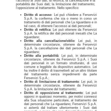
l’accesso ai Suoi dati; la rettifica, la cancellazione e la
portabilità dei Suoi dati; la limitazione del trattamento;
l’opposizione al trattamento. Nello specifico:
Diritto di accesso
: Lei può chiedere a Ferservizi
S.p.A. la conferma che sia o meno in corso un
trattamento di dati personali che La riguardano e in
tal caso, di ottenere l’accesso ai dati personali;
Diritto di rettifica
: Lei può ottenere da Ferservizi
S.p.A. la rettifica dei dati personali inesatti che La
riguardano;
Diritto alla cancellazione/oblio
: Lei può, in
determinate circostanze, ottenere da Ferservizi
S.p.A. la cancellazione dei dati personali che La
riguardano;
Diritto alla portabilità
: Lei può, in determinate
circostanze, ottenere da Ferservizi S.p.A. i Suoi
dati personali in un formato strutturato, di uso
comune e leggibile da dispositivo automatico. Lei
ha inoltre il diritto di trasmetterli ad un altro titolare
del trattamento senza impedimenti da parte
Ferservizi S.p.A.;
Diritto di limitazione di trattamento
: Lei può, in
determinate circostanze, ottenere da Ferservizi
S.p.A. la limitazione del trattamento;
Diritto di opposizione al trattamento
: Lei può
opporsi in qualsiasi momento, per motivi connessi
alla Sua situazione particolare, al trattamento dei
dati personali che La riguardano; Ferservizi S.p.A.
si asterrà dal trattare ulteriormente i Suoi dati