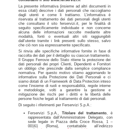
La presente informativa (insieme ad altri documenti in
essa citati) descrive i dati personali che raccogliamo
dagli utenti e come li trattiamo. L’informativa è
riservata al trattamento dei dati personali degli utenti
che consultano il sito ferservizi.it, per le finalità di
seguito specificamente individuate e non concerne
alcuna delle informazioni raccolte mediante altre
modalità, fonti o eventuali altri siti raggiungibili
dall’utente tramite i link presenti sullo stesso, salvo
che ciò non sia espressamente specificato.
Si rinvia alle specifiche informative fornite in fase di
raccolta dei dati per il dettaglio su ciascun trattamento.
Il Gruppo Ferrovie dello Stato ritiene la protezione dei
dati personali dei propri Clienti, Dipendenti e Fornitori
un obbligo che prescinde dalla semplice compliance
normativa. Per questo motivo stiamo aggiornando le
informative sulla Protezione dei Dati Personali e ci
siamo dotati di un Framework di Data Protection inteso
come l’insieme di ruoli e responsabilità, regole interne
e metodologie, volti a garantire la gestione e
mitigazione dei rischi per i diritti e le libertà delle
persone fisiche legati al trattamento di dati personali.
Di seguito i riferimenti per Ferservizi S.p.A.:
Ferservizi S.p.A.,
Titolare del trattamento
, è
rappresentata dall’Amministratore Delegato, con
sede legale in Piazza della Croce Rossa, 1 –
00161 (Roma), contattabile all’indirizzo