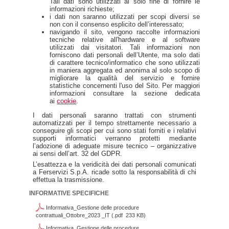
Tali dati sono utilizzati al solo fine di fornire le
informazioni richieste;
i dati non saranno utilizzati per scopi diversi se
non con il consenso esplicito dell’interessato;
navigando il sito, vengono raccolte informazioni
tecniche relative all'hardware e al software
utilizzati dai visitatori. Tali informazioni non
forniscono dati personali dell’Utente, ma solo dati
di carattere tecnico/informatico che sono utilizzati
in maniera aggregata ed anonima al solo scopo di
migliorare la qualità del servizio e fornire
statistiche concernenti l'uso del Sito. Per maggiori
informazioni consultare la sezione dedicata
ai
cookie
.
I dati personali saranno trattati con strumenti
automatizzati per il tempo strettamente necessario a
conseguire gli scopi per cui sono stati forniti e i relativi
supporti informatici verranno protetti mediante
l’adozione di adeguate misure tecnico – organizzative
ai sensi dell’art. 32 del GDPR.
L’esattezza e la veridicità dei dati personali comunicati
a Ferservizi S.p.A. ricade sotto la responsabilità di chi
effettua la trasmissione.
INFORMATIVE SPECIFICHE
Informativa_Gestione delle procedure
contrattuali_Ottobre_2023 _IT (.pdf 233 KB)
Informativa_Gestione delle procedure