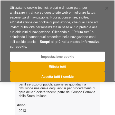
Siti del gruppo
Lavora con noi
Utilizziamo cookie tecnici, propri o di terze parti, per
analizzare il traffico su questo sito web e migliorare la tua
esperienza di navigazione. Puoi acconsentire, inoltre,
all’installazione dei cookie di profilazione, che ci aiutano ad
inviarti pubblicità personalizzata in base al tuo profilo e alle
tue abitudini di navigazione. Cliccando su “Rifiuta tutti” o
A
A
A
chiudendo il banner puoi procedere nella navigazione con i
soli cookie tecnici.
Scopri di più nella nostra Informativa
sui cookie.
Impostazione cookie
>
>
>
Home
Archivio Esiti
Servizi
GCOF 95/2013
Rifiuta tutti
GCOF 95/2013
Accetta tutti i cookie
per il servizio di pubblicazione su quotidiani a
diffusione nazionale degli avvisi per procedimenti di
gara delle Società facenti parte del Gruppo Ferrovie
dello Stato Italiane
Anno:
2013