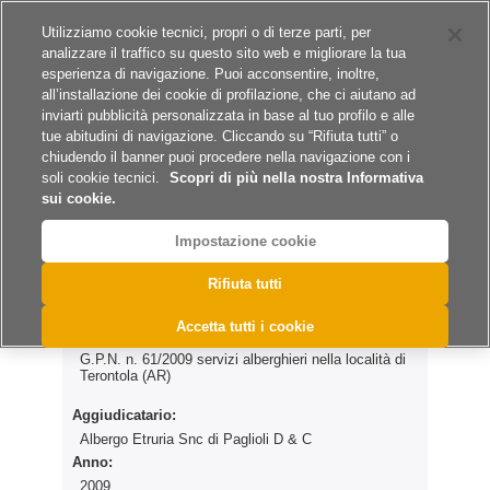
Siti del gruppo
Lavora con noi
Utilizziamo cookie tecnici, propri o di terze parti, per
analizzare il traffico su questo sito web e migliorare la tua
esperienza di navigazione. Puoi acconsentire, inoltre,
all’installazione dei cookie di profilazione, che ci aiutano ad
inviarti pubblicità personalizzata in base al tuo profilo e alle
tue abitudini di navigazione. Cliccando su “Rifiuta tutti” o
A
A
A
chiudendo il banner puoi procedere nella navigazione con i
soli cookie tecnici.
Scopri di più nella nostra Informativa
sui cookie.
Impostazione cookie
>
>
>
Home
Archivio Esiti
Servizi
G.P.N. n. 61/2009
Rifiuta tutti
G.P.N. n. 61/2009
Accetta tutti i cookie
G.P.N. n. 61/2009 servizi alberghieri nella località di
Terontola (AR)
Aggiudicatario:
Albergo Etruria Snc di Paglioli D & C
Anno:
2009