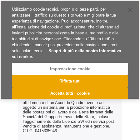
Siti del gruppo
Lavora con noi
Utilizziamo cookie tecnici, propri o di terze parti, per
analizzare il traffico su questo sito web e migliorare la tua
esperienza di navigazione. Puoi acconsentire, inoltre,
all’installazione dei cookie di profilazione, che ci aiutano ad
inviarti pubblicità personalizzata in base al tuo profilo e alle
tue abitudini di navigazione. Cliccando su “Rifiuta tutti” o
A
A
A
chiudendo il banner puoi procedere nella navigazione con i
soli cookie tecnici.
Scopri di più nella nostra Informativa
sui cookie.
Impostazione cookie
>
>
>
Home
Archivio Esiti
Forniture
eGPN 117/2009
Rifiuta tutti
eGPN 117/2009
Accetta tutti i cookie
affidamento di un Accordo Quadro avente ad
oggetto un sistema per la protezione informatica
delle postazioni di lavoro e della rete intranet delle
Società del Gruppo Ferrovie dello Stato, incluso
l’aggiornamento delle Licenze SW ed i servizi post
vendita di assistenza, manutenzione e gestione.
C.I.G. 0415335946