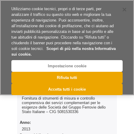
Siti del gruppo
Lavora con noi
Utilizziamo cookie tecnici, propri o di terze parti, per
analizzare il traffico su questo sito web e migliorare la tua
esperienza di navigazione. Puoi acconsentire, inoltre,
all’installazione dei cookie di profilazione, che ci aiutano ad
inviarti pubblicità personalizzata in base al tuo profilo e alle
tue abitudini di navigazione. Cliccando su “Rifiuta tutti” o
A
A
A
chiudendo il banner puoi procedere nella navigazione con i
soli cookie tecnici.
Scopri di più nella nostra Informativa
sui cookie.
Impostazione cookie
>
>
>
Home
Archivio Esiti
Forniture
eG.P.N. n. 67/2013
Rifiuta tutti
eG.P.N. n. 67/2013
Accetta tutti i cookie
Fornitura di strumenti di misura e controllo
comprensiva dei servizi complementari per le
esigenze delle Società del Gruppo Ferrovie dello
Stato Italiane – CIG 5081530336
Anno:
2013