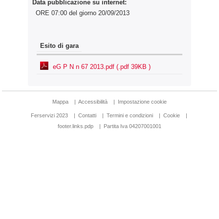
Data pubblicazione su internet:
ORE 07:00 del giorno 20/09/2013
Esito di gara
eG P N n 67 2013.pdf (.pdf 39KB )
Mappa
|
Accessibilità
|
Impostazione cookie
Ferservizi 2023
|
Contatti
|
Termini e condizioni
|
Cookie
|
footer.links.pdp
|
Partita Iva 04207001001