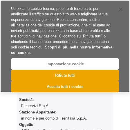
Siti del gruppo
Lavora con noi
Utilizziamo cookie tecnici, propri o di terze parti, per
analizzare il traffico su questo sito web e migliorare la tua
esperienza di navigazione. Puoi acconsentire, inoltre,
all’installazione dei cookie di profilazione, che ci aiutano ad
inviarti pubblicità personalizzata in base al tuo profilo e alle
tue abitudini di navigazione. Cliccando su “Rifiuta tutti” o
A
A
A
chiudendo il banner puoi procedere nella navigazione con i
soli cookie tecnici.
Scopri di più nella nostra Informativa
sui cookie.
Impostazione cookie
>
>
>
Home
Archivio Esiti
Forniture
ESTRANEO25
Rifiuta tutti
ESTRANEO25
Accetta tutti i cookie
Societá:
Ferservizi S.p.A
Stazione Appaltante:
in nome e per conto di Trenitalia S.p.A.
Oggetto: