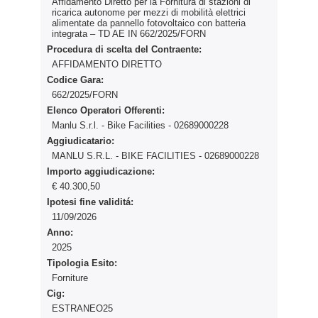
Affidamento Diretto per la Fornitura di stazioni di
ricarica autonome per mezzi di mobilità elettrici
alimentate da pannello fotovoltaico con batteria
integrata – TD AE IN 662/2025/FORN
Procedura di scelta del Contraente:
AFFIDAMENTO DIRETTO
Codice Gara:
662/2025/FORN
Elenco Operatori Offerenti:
Manlu S.r.l. - Bike Facilities - 02689000228
Aggiudicatario:
MANLU S.R.L. - BIKE FACILITIES - 02689000228
Importo aggiudicazione:
€ 40.300,50
Ipotesi fine validitá:
11/09/2026
Anno:
2025
Tipologia Esito:
Forniture
Cig:
ESTRANEO25